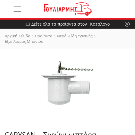
Δείτε όλα τα προϊόντα στον
Κατάλογο
Αρχική Σελίδα
Προϊόντα
Νερό -Είδη Υγιεινής
Εξοπλισμός Μπάνιου
CARYSAN – Σιφώνι νιπτήρα