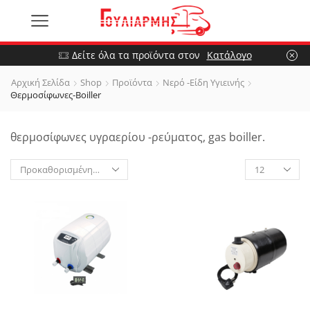
Δείτε όλα τα προϊόντα στον
Κατάλογο
Αρχική Σελίδα
Shop
Προϊόντα
Νερό -Είδη Υγιεινής
Θερμοσίφωνες-Boiller
θερμοσίφωνες υγραερίου -ρεύματος, gas boiller.