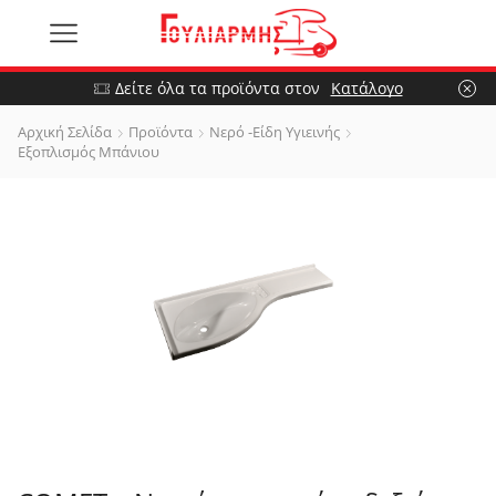
Δείτε όλα τα προϊόντα στον
Κατάλογο
Αρχική Σελίδα
Προϊόντα
Νερό -Είδη Υγιεινής
Εξοπλισμός Μπάνιου