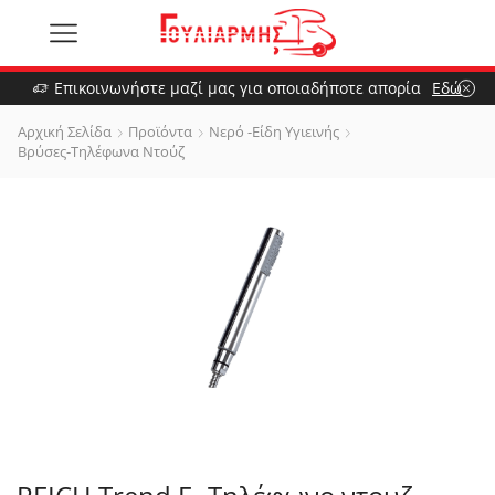
Επικοινωνήστε μαζί μας για οποιαδήποτε απορία
Εδώ
Αρχική Σελίδα
Προϊόντα
Νερό -Είδη Υγιεινής
Βρύσες-Τηλέφωνα Ντούζ