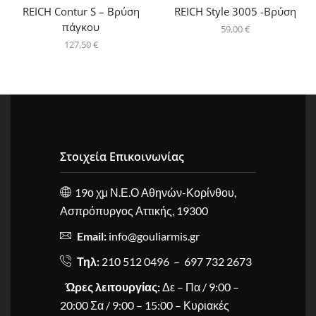
REICH Contur S – Βρύση
REICH Style 3005 -Βρύση
πάγκου
59,00
€
127,50
€
Στοιχεία Επικοινωνίας
19ο χμ Ν.Ε.Ο Αθηνών-Κορίνθου,
Ασπρόπυργος Αττικής, 19300
Email:
info@gouliarmis.gr
Τηλ:
210 512 0496 – 697 732 2673
Ώρες λειτουργίας:
Δε – Πα / 9:00 –
20:00 Σα / 9:00 – 15:00 – Κυριακές