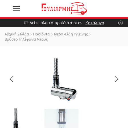
Δείτε όλα τα προϊόντα στον
Κατάλογο
Αρχική Σελίδα
Προϊόντα
Νερό -Είδη Υγιεινής
Βρύσες-Τηλέφωνα Ντούζ