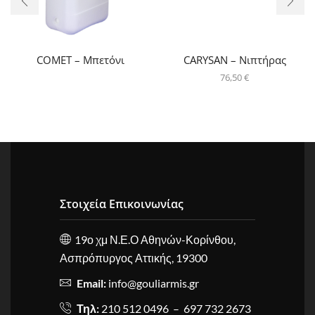
COMET – Μπετόνι
CARYSAN – Νιπτήρας
76,50
€
Στοιχεία Επικοινωνίας
19ο χμ Ν.Ε.Ο Αθηνών-Κορίνθου,
Ασπρόπυργος Αττικής, 19300
Email:
info@gouliarmis.gr
Τηλ:
210 512 0496 – 697 732 2673