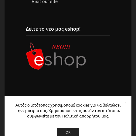
Visit our site
Δείτε το νέο μας eshop!
Αυτός ο ιστότοπος χρησιμοποιεί cookies για να βελτιώσει
την εμπειρία σας. Χρησιμοποιώντας αυτόν τον ιστότοπο,
© 2004 – 2026 All Rights Reserved. | Φιλοξενία &
συμφωνείτε με την
Πολιτική απορρήτου
μας.
Κατασκευή
HostPlus LTD
OK