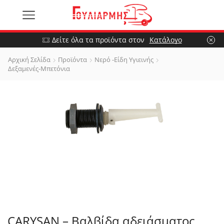
Δείτε όλα τα προϊόντα στον
Κατάλογο
Αρχική Σελίδα
Προϊόντα
Νερό -Είδη Υγιεινής
Δεξαμενές-Μπετόνια
CARYSAN – Βαλβίδα αδειάσματος