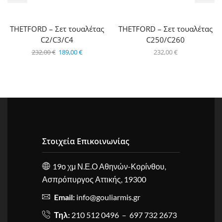
THETFORD – Σετ τουαλέτας
THETFORD – Σετ τουαλέτας
C2/C3/C4
C250/C260
232,00
€
189,00
€
232,00
€
Στοιχεία Επικοινωνίας
19ο χμ Ν.Ε.Ο Αθηνών-Κορίνθου,
Ασπρόπυργος Αττικής, 19300
Email:
info@gouliarmis.gr
Τηλ:
210 512 0496 – 697 732 2673