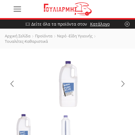
Δείτε όλα τα προϊόντα στον
Κατάλογο
Αρχική Σελίδα
Προϊόντα
Νερό -Είδη Υγιεινής
Τουαλέτες-Καθαριστικά