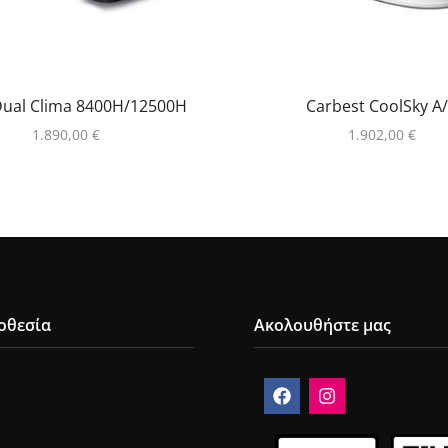
 Dual Clima 8400H/12500H
Carbest CoolSky A
1.890,00
€
1.902,00
€
οθεσία
Ακολουθήστε μας