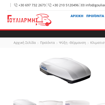
+30 697 732 2673
+30 210 5120496
info@goulia
ΑΡΧΙΚΉ
ΠΡΟΪΟΝΤΑ
Αρχική Σελίδα
Προϊόντα
Ψύξη -Θέρμανση
Κλιματισ