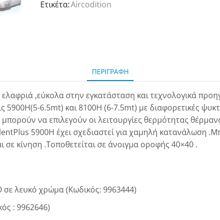
Ετικέτα:
Aircodition
ΠΕΡΙΓΡΑΦΉ
βα, ελαφριά ,εύκολα στην εγκατάσταση και τεχνολογικά προ
ς 5900H(5-6.5mt) και 8100H (6-7.5mt) με διαφορετικές ψυκτ
 μπορούν να επιλεγούν οι λειτουργίες θερμότητας θέρμανσ
lentPlus 5900H έχει σχεδιαστεί για χαμηλή κατανάλωση .Μ
ι σε κίνηση .Τοποθετείται σε άνοιγμα οροφής 40×40 .
Ο σε λευκό χρώμα (Κωδικός: 9963444)
κός : 9962646)