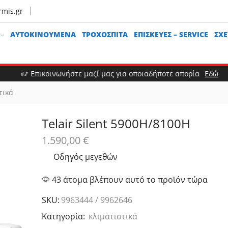
rmis.gr
ΑΥΤΟΚΙΝΟΎΜΕΝΑ
ΤΡΟΧΌΣΠΙΤΑ
ΕΠΙΣΚΕΥΈΣ – SERVICE
ΣΧΕ
Επικοινωνήστε μαζί μας για οποιαδήποτε απορία
Εδώ
τικά
Telair Silent 5900H/8100H
1.590,00
€
Οδηγός μεγεθών
43 άτομα βλέπουν αυτό το προϊόν τώρα
SKU:
9963444 / 9962646
Κατηγορία:
κλιματιστικά