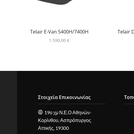
Telair E-Van 5400H/7400H
Telair
1.590,00
€
Στοιχεία Επικοινωνίας
Τοπ
19ο χμ Ν.Ε.Ο Αθηνών-
Κορίνθου, Ασπρόπυργος
Αττικής, 19300