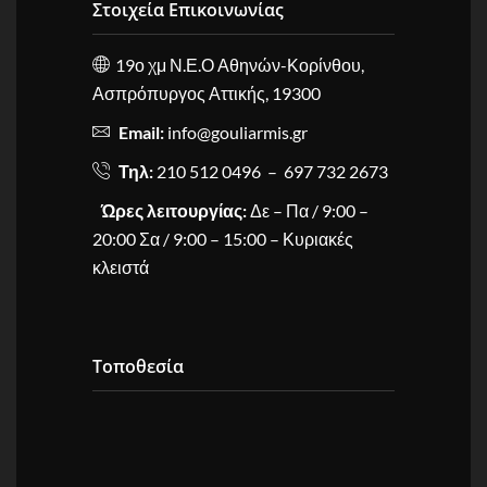
Στοιχεία Επικοινωνίας
19ο χμ Ν.Ε.Ο Αθηνών-Κορίνθου,
Ασπρόπυργος Αττικής, 19300
Email:
info@gouliarmis.gr
Τηλ:
210 512 0496 – 697 732 2673
Ώρες λειτουργίας:
Δε – Πα / 9:00 –
20:00 Σα / 9:00 – 15:00 – Κυριακές
κλειστά
Τοποθεσία