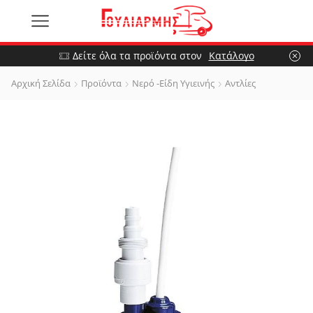
Δείτε όλα τα προϊόντα στον
Κατάλογο
Αρχική Σελίδα
Προϊόντα
Νερό -Είδη Υγιεινής
Αντλίες