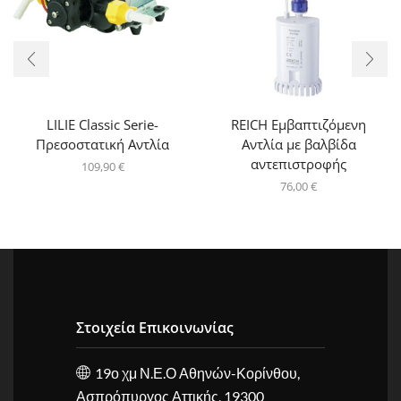
LILIE Classic Serie-
REICH Εμβαπτιζόμενη
Πρεσοστατική Αντλία
Αντλία με βαλβίδα
αντεπιστροφής
109,90
€
76,00
€
Στοιχεία Επικοινωνίας
19ο χμ Ν.Ε.Ο Αθηνών-Κορίνθου,
Ασπρόπυργος Αττικής, 19300