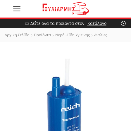
Δείτε όλα τα προϊόντα στον
Κατάλογο
Αρχική Σελίδα
Προϊόντα
Νερό -Είδη Υγιεινής
Αντλίες