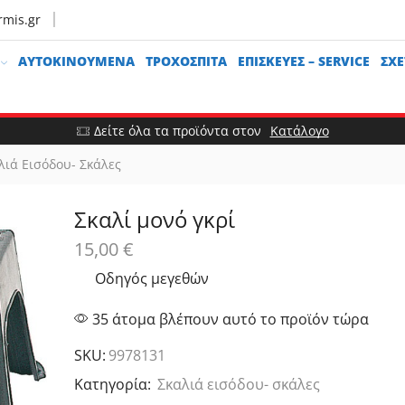
rmis.gr
ΑΥΤΟΚΙΝΟΎΜΕΝΑ
ΤΡΟΧΌΣΠΙΤΑ
ΕΠΙΣΚΕΥΈΣ – SERVICE
ΣΧΕ
Δείτε όλα τα προϊόντα στον
Κατάλογο
λιά Εισόδου- Σκάλες
Σκαλί μονό γκρί
15,00
€
Οδηγός μεγεθών
35 άτομα βλέπουν αυτό το προϊόν τώρα
SKU:
9978131
Κατηγορία:
Σκαλιά εισόδου- σκάλες