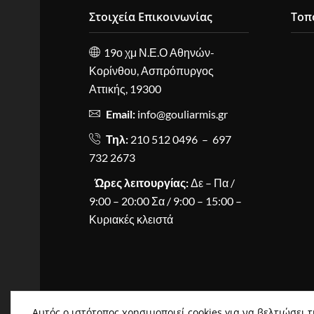
Στοιχεία Επικοινωνίας
Τοπ
19ο χμ Ν.Ε.Ο Αθηνών-
Κορίνθου, Ασπρόπυργος
Αττικής, 19300
Email:
info@gouliarmis.gr
Τηλ:
210 512 0496 – 697
732 2673
Ώρες λειτουργίας:
Δε – Πα /
9:00 – 20:00 Σα / 9:00 – 15:00 –
Κυριακές κλειστά
Αυτός ο ιστότοπος χρησιμοποιεί cookies για να βελτιώσει