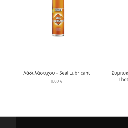
Λάδι λάστιχου – Seal Lubricant
Συμπυκ
Thet
8,00
€