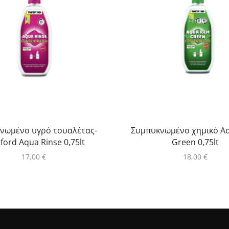
νωμένο υγρό τουαλέτας-
Συμπυκνωμένο χημικό A
ford Aqua Rinse 0,75lt
Green 0,75lt
17,00
€
18,00
€