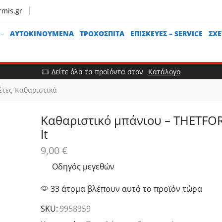
rmis.gr
ΑΥΤΟΚΙΝΟΎΜΕΝΑ
ΤΡΟΧΌΣΠΙΤΑ
ΕΠΙΣΚΕΥΈΣ – SERVICE
ΣΧΕ
Δείτε όλα τα προϊόντα στον
Κατάλογο
έτες-Καθαριστικά
Καθαριστικό μπάνιου – THETFOR
lt
9,00
€
Οδηγός μεγεθών
33 άτομα βλέπουν αυτό το προϊόν τώρα
SKU:
9958359