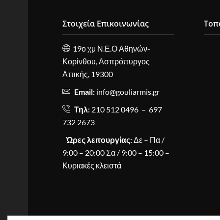
Στοιχεία Επικοινωνίας
Τοπ
19ο χμ Ν.Ε.Ο Αθηνών-
Κορίνθου, Ασπρόπυργος
Αττικής, 19300
Email:
info@gouliarmis.gr
Τηλ:
210 512 0496 – 697
732 2673
Ώρες λειτουργίας:
Δε – Πα /
9:00 – 20:00 Σα / 9:00 – 15:00 –
Κυριακές κλειστά