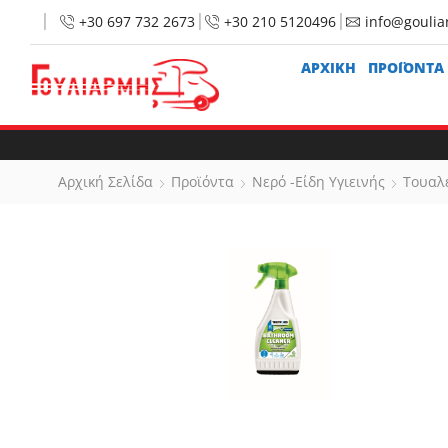
+30 697 732 2673
+30 210 5120496
info@goulia
ΑΡΧΙΚΉ
ΠΡΟΪΟΝΤΑ
Αρχική Σελίδα
Προϊόντα
Νερό -Είδη Υγιεινής
Τουαλ