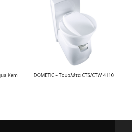
qua Kem
DOMETIC – Τουαλέτα CTS/CTW 4110
TH