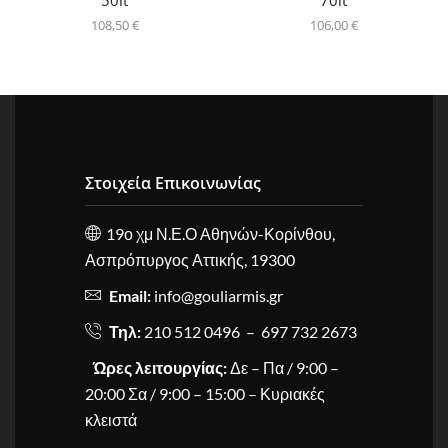
108,50
€
106,00
€
Στοιχεία Επικοινωνίας
19ο χμ Ν.Ε.Ο Αθηνών-Κορίνθου,
Ασπρόπυργος Αττικής, 19300
Email:
info@gouliarmis.gr
Τηλ:
210 512 0496 – 697 732 2673
Ώρες λειτουργίας:
Δε – Πα / 9:00 –
20:00 Σα / 9:00 – 15:00 – Κυριακές
κλειστά