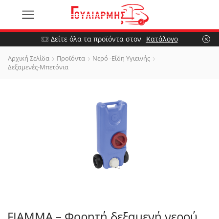
Δείτε όλα τα προϊόντα στον
Κατάλογο
Αρχική Σελίδα
Προϊόντα
Νερό -Είδη Υγιεινής
Δεξαμενές-Μπετόνια
FIAMMA – Φορητή δεξαμενή νερού