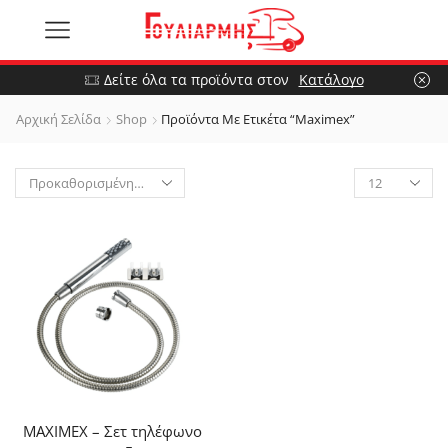
Δείτε όλα τα προϊόντα στον
Κατάλογο
Αρχική Σελίδα
Shop
Προϊόντα Με Ετικέτα “Maximex”
MAXIMEX – Σετ τηλέφωνο